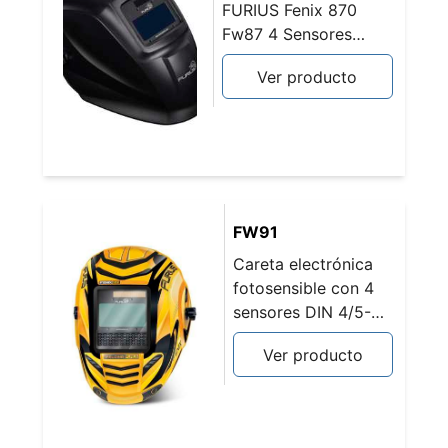
FURIUS Fenix 870
Fw87 4 Sensores
Auto-Oscurecimiento
Ver producto
Real Color Vision
Tig/Mig/Mma/Grinding
FW91
Careta electrónica
fotosensible con 4
sensores DIN 4/5-
9/9-13 FENIX 991
Ver producto