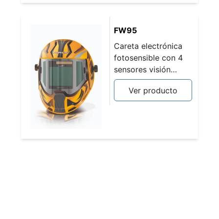
FW95
Careta electrónica
fotosensible con 4
sensores visión
180grados DIN 4/5-
Ver producto
9/9-13 FENIX 995