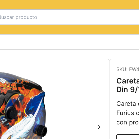
SKU:
FW4
Careta
Din 9
Careta 
Furius 
con pro