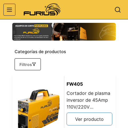
Categorías de productos
Filtros
FW405
Cortador de plasma
inversor de 45Amp
110V/220V
capacidad hasta
Ver producto
5/8" (16mm) FLAME
405